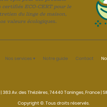
s certifiés ECO-CERT pour le
ntretien du linge de maison,
os valeurs écologi
ques.
Nos services
Notre guide
Contact
No
 383 Av. des Thézières, 74440 Taninges, France | SI
Copyright ©. Tous droits réservés.