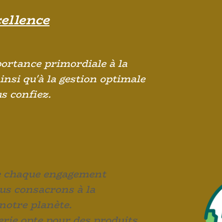
cellence
ortance primordiale à la
insi qu'à la gestion optimale
s confiez.
e chaque engagement
us consacrons à la
notre planète.
rie opte pour des produits