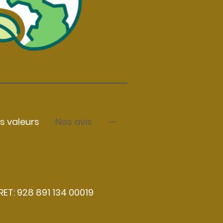
s valeurs
Nos avis
RET: 928 891 134 00019