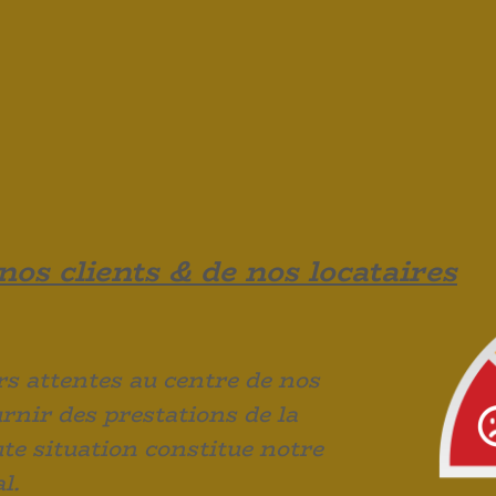
nos clients & de nos locataires
urs attentes au centre de nos
urnir des prestations de la
ute situation constitue notre
l.