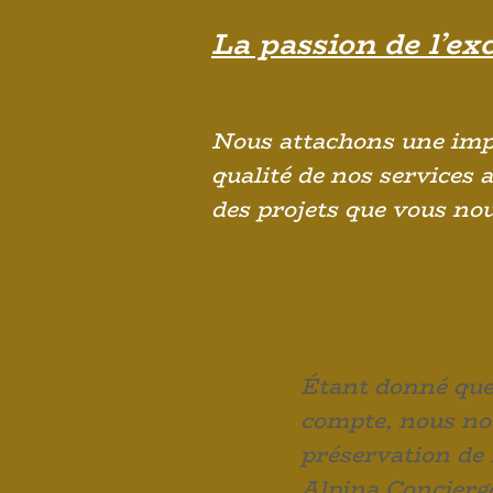
La passion de l’ex
Nous attachons une imp
qualité de nos services a
des projets que vous nou
Étant donné qu
compte, nous no
préservation de 
Alpina Concierge